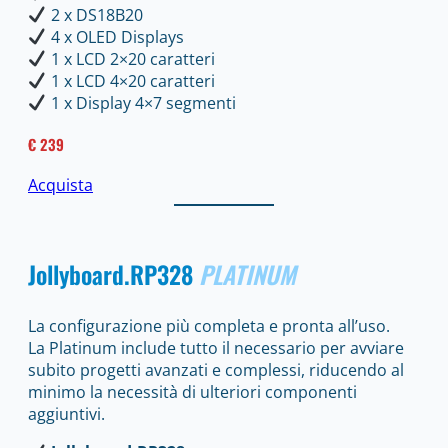
2 x DS18B20
4 x OLED Displays
1 x LCD 2×20 caratteri
1 x LCD 4×20 caratteri
1 x Display 4×7 segmenti
€ 239
Acquista
Jollyboard
.RP328
PLATINUM
La configurazione più completa e pronta all’uso.
La Platinum include tutto il necessario per avviare
subito progetti avanzati e complessi, riducendo al
minimo la necessità di ulteriori componenti
aggiuntivi.