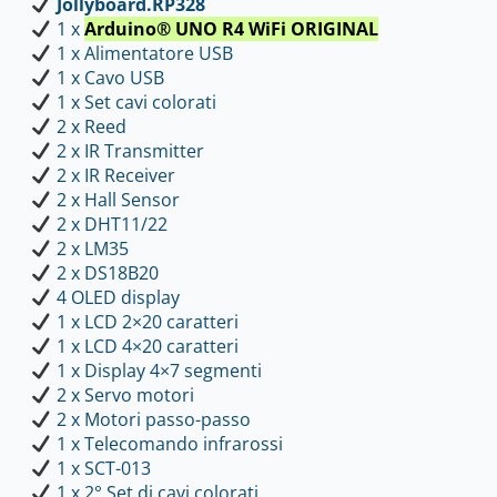
Jollyboard.RP328
1 x
Arduino® UNO R4 WiFi ORIGINAL
1 x Alimentatore USB
1 x Cavo USB
1 x Set cavi colorati
2 x Reed
2 x IR Transmitter
2 x IR Receiver
2 x Hall Sensor
2 x DHT11/22
2 x LM35
2 x DS18B20
4 OLED display
1 x LCD 2×20 caratteri
1 x LCD 4×20 caratteri
1 x Display 4×7 segmenti
2 x Servo motori
2 x Motori passo-passo
1 x Telecomando infrarossi
1 x SCT-013
1 x 2° Set di cavi colorati