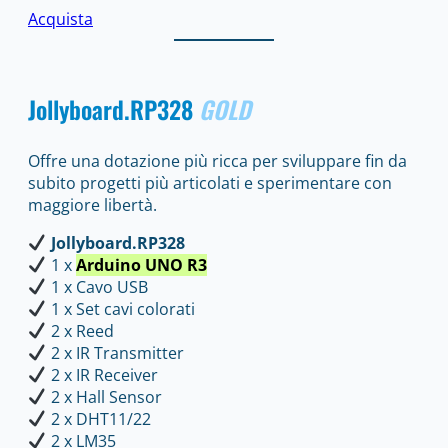
Acquista
Jollyboard
.RP328
GOLD
Offre una dotazione più ricca per sviluppare fin da
subito progetti più articolati e sperimentare con
maggiore libertà.
Jollyboard.RP328
1 x
Arduino UNO R3
1 x Cavo USB
1 x Set cavi colorati
2 x Reed
2 x IR Transmitter
2 x IR Receiver
2 x Hall Sensor
2 x DHT11/22
2 x LM35