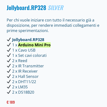
Jollyboard
.RP328
SILVER
Per chi vuole iniziare con tutto il necessario già a
disposizione, per rendere immediati collegamenti e
prime sperimentazioni.
Jollyboard.RP328
1 x
Arduino Mini Pro
1 x Cavo USB
1 x Set cavi colorati
2 x Reed
2 x IR Transmitter
2 x IR Receiver
2 x Hall Sensor
2 x DHT11/22
2 x LM35
2 x DS18B20
€ 189